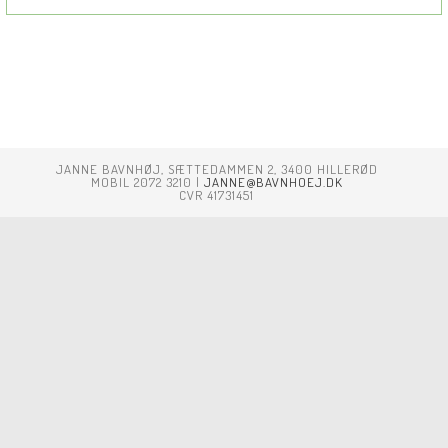
På
Nettet
JANNE BAVNHØJ, SÆTTEDAMMEN 2, 3400 HILLERØD
MOBIL 2072 3210 |
JANNE@BAVNHOEJ.DK
CVR 41731451