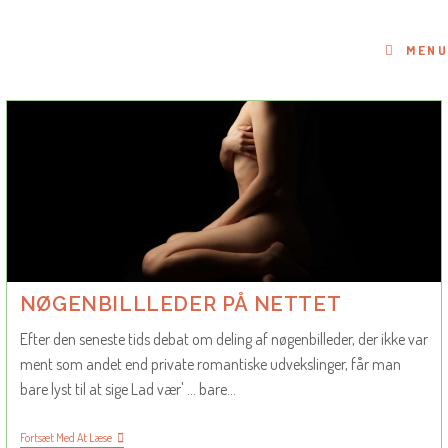
Skip
to
MENU
content
NØGENBILLLEDER PÅ NETTET
Efter den seneste tids debat om deling af nøgenbilleder, der ikke var
ment som andet end private romantiske udvekslinger, får man
bare lyst til at sige Lad vær' ... bare…
Nøgenbillleder
Fortsæt Med At Læse