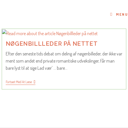
Skip
to
MENU
content
NØGENBILLLEDER PÅ NETTET
Efter den seneste tids debat om deling af nøgenbilleder, der ikke var
ment som andet end private romantiske udvekslinger, får man
bare lyst til at sige Lad vær' ... bare…
Nøgenbillleder
Fortsæt Med At Læse
På
Nettet