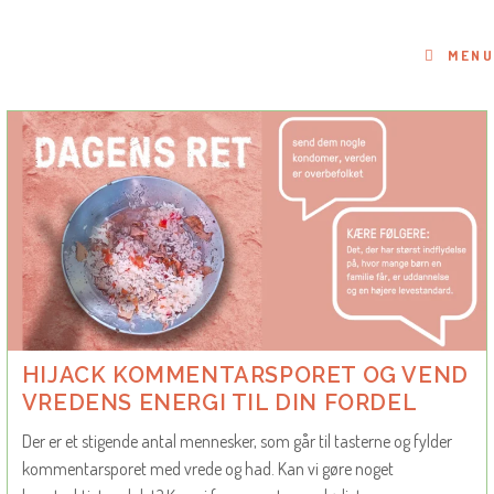
Skip
to
MENU
content
HIJACK KOMMENTARSPORET OG VEND
VREDENS ENERGI TIL DIN FORDEL
Der er et stigende antal mennesker, som går til tasterne og fylder
kommentarsporet med vrede og had. Kan vi gøre noget