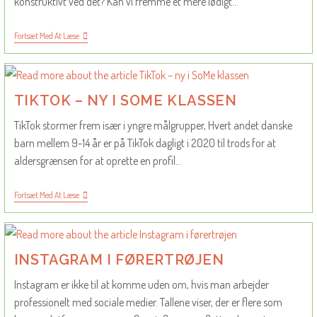
konstruktivt ved det? Kan vi fremme et mere lødigt…
Hijack
Fortsæt Med At Læse
Kommentarsporet
Og
Vend
Vredens
Energi
TIKTOK – NY I SOME KLASSEN
Til
Din
TikTok stormer frem især i yngre målgrupper, Hvert andet danske
Fordel
barn mellem 9-14 år er på TikTok dagligt i 2020 til trods for at
aldersgrænsen for at oprette en profil…
TikTok
Fortsæt Med At Læse
–
Ny
I
SoMe
Klassen
INSTAGRAM I FØRERTRØJEN
Instagram er ikke til at komme uden om, hvis man arbejder
professionelt med sociale medier. Tallene viser, der er flere som