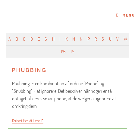
Skip
to
MENU
content
A
B
C
D
E
G
H
I
K
M
N
P
R
S
U
V
W
Ph
Pr
PHUBBING
Phubbing er en kombination af ordene "Phone" og
"Snubbing" = at ignorere. Det beskriver, når nogen er så
optaget af deres smartphone, at de vælger at ignorere alt
omkring dem.…
Phubbing
Fortsæt Med At Læse