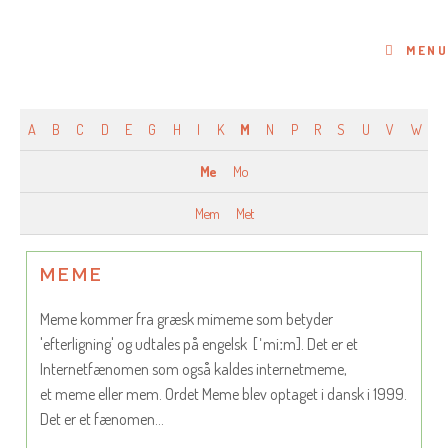
Skip
to
MENU
content
A
B
C
D
E
G
H
I
K
M
N
P
R
S
U
V
W
Me
Mo
Mem
Met
MEME
Meme kommer fra græsk mimeme som betyder
'efterligning' og udtales på engelsk [ˈmiːm]. Det er et
Internetfænomen som også kaldes internetmeme,
et meme eller mem. Ordet Meme blev optaget i dansk i 1999.
Det er et fænomen…